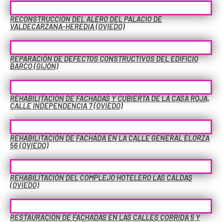
RECONSTRUCCIÓN DEL ALERO DEL PALACIO DE
VALDECARZANA-HEREDIA (OVIEDO)
REPARACIÓN DE DEFECTOS CONSTRUCTIVOS DEL EDIFICIO
BARCO (GIJÓN)
REHABILITACIÓN DE FACHADAS Y CUBIERTA DE LA CASA ROJA,
CALLE INDEPENDENCIA 7 (OVIEDO)
REHABILITACIÓN DE FACHADA EN LA CALLE GENERAL ELORZA
56 (OVIEDO)
REHABILITACIÓN DEL COMPLEJO HOTELERO LAS CALDAS
(OVIEDO)
RESTAURACIÓN DE FACHADAS EN LAS CALLES CORRIDA 5 Y