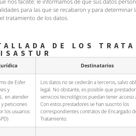
ue nos facilite: le informamos de que sus datos perso
alidades para las que se recabaron y para determinar l
el tratamiento de los datos.
TALLADA DE LOS TRAT
 ISASTUR
jurídica
Destinatarios
timo de Esfer
Los datos no se cederán a terceros, salvo ob
nes y
legal. No obstante, es posible que prestado
.L. en atender
servicios tecnológicos puedan tener acceso a
 y peticiones
Con estos prestadores se han suscrito los
or los usuarios
correspondientes contratos de Encargado d
RGPD)
Tratamiento.