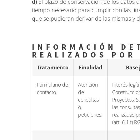
d)
El plazo de conservación de los datos q
tiempo necesario para cumplir con las fin
que se pudieran derivar de las mismas y d
INFORMACIÓN DE
REALIZADOS POR
Tratamiento
Finalidad
Base 
Formulario de
Atención
Interés legí
contacto
de
Construccio
consultas
Proyectos, S
o
las consultas
peticiones.
realizadas p
(art. 6.1 f) 