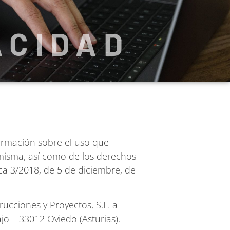
ACIDAD
ormación sobre el uso que
a misma, así como de los derechos
ca 3/2018, de 5 de diciembre, de
rucciones y Proyectos, S.L. a
jo – 33012 Oviedo (Asturias).