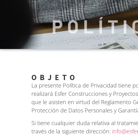
POLÍTI
OBJETO
La presente Política de Privacidad tiene po
realizará Esfer Construcciones y Proyectos
que le asisten en virtud del Reglamento G
Protección de Datos Personales y Garantía
Si tiene cualquier duda relativa al tratam
través de la siguiente dirección:
info@esfer