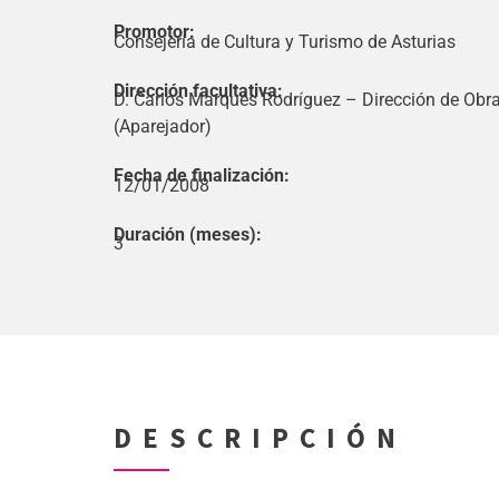
Promotor:
Consejería de Cultura y Turismo de Asturias
Dirección facultativa:
D. Carlos Marqués Rodríguez – Dirección de Obra
(Aparejador)
Fecha de finalización:
12/01/2008
Duración (meses):
3
DESCRIPCIÓN