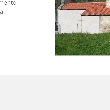
mento
al