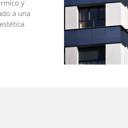
érmico y
mado a una
stética.