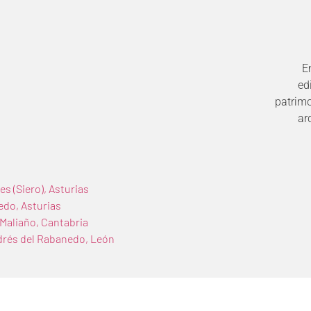
E
ed
patrimo
ar
es (Siero), Asturias
edo, Asturias
 Maliaño, Cantabria
Andrés del Rabanedo, León