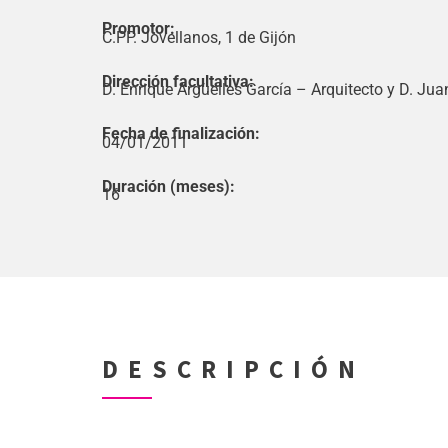
Promotor:
C.PP. Jovellanos, 1 de Gijón
Dirección facultativa:
D. Enrique Argüelles García – Arquitecto y D. Jua
Fecha de finalización:
04/01/2011
Duración (meses):
16
DESCRIPCIÓN