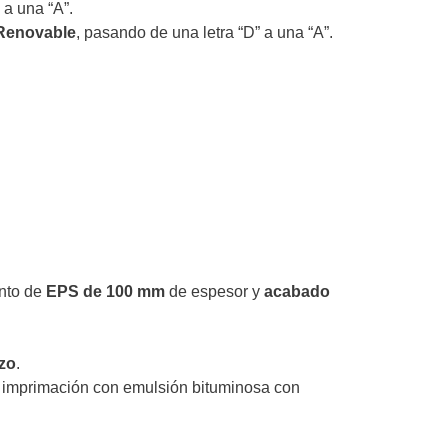
 a una “A”.
 Renovable
, pasando de una letra “D” a una “A”.
ento de
EPS de 100 mm
de espesor y
acabado
izo
.
a imprimación con emulsión bituminosa con