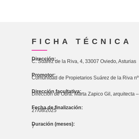
FICHA TÉCNICA
Dirección:
C. Suárez de la Riva, 4, 33007 Oviedo, Asturias
Promotor:
Comunidad de Propietarios Suárez de la Riva nº
Dirección facultativa:
Dirección de Obra: Marta Zapico Gil, arquitecta 
Fecha de finalización:
27/08/2025
Duración (meses):
7