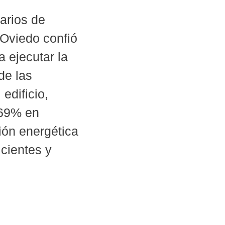
arios de
 Oviedo confió
 ejecutar la
de las
 edificio,
 69% en
ión energética
icientes y