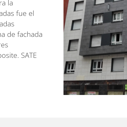
ra la
adas fue el
hadas
ma de fachada
res
osite. SATE