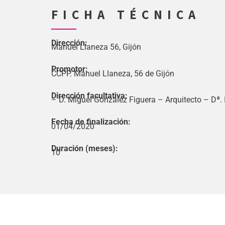
FICHA TÉCNICA
Dirección:
Manuel Llaneza 56, Gijón
Promotor:
CCPP. Manuel Llaneza, 56 de Gijón
Dirección facultativa:
– D. Miguel González Figuera – Arquitecto – Dª
Fecha de finalización:
01/04/2020
Duración (meses):
10