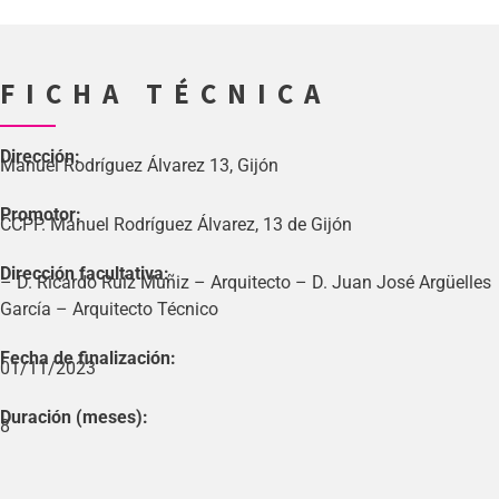
FICHA TÉCNICA
Dirección:
Manuel Rodríguez Álvarez 13, Gijón
Promotor:
CCPP. Manuel Rodríguez Álvarez, 13 de Gijón
Dirección facultativa:
– D. Ricardo Ruíz Muñiz – Arquitecto – D. Juan José Argüelles
García – Arquitecto Técnico
Fecha de finalización:
01/11/2023
Duración (meses):
8