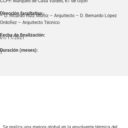
CCPP. Marqués de Casa Valdés, 67 de Gijón
Dirección facultativa:
– D. Ricardo Ruíz Muñiz – Arquitecto – D. Bernardo López
Ordoñez – Arquitecto Técnico
Fecha de finalización:
01/11/2021
Duración (meses):
7
Se realiza una mejora global en la envolvente térmica del