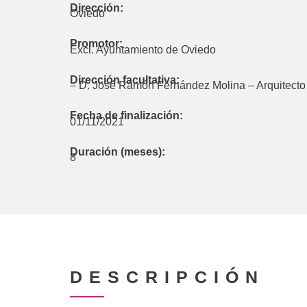
Dirección:
Oviedo
Promotor:
Excl. Ayuntamiento de Oviedo
Dirección facultativa:
– D. José Ramón Fernández Molina – Arquitecto 
Fecha de finalización:
01/11/2021
Duración (meses):
8
DESCRIPCIÓN