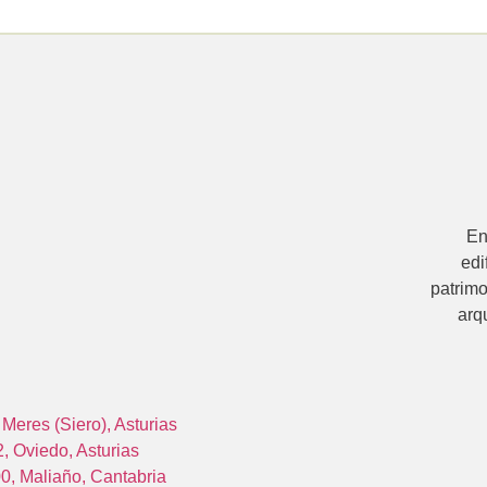
E
edi
patrimo
arqu
Meres (Siero), Asturias
, Oviedo, Asturias
00, Maliaño, Cantabria