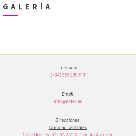
GALERÍA
Teléfono
:
(+34) 985 299 619
Email
:
info@esfer.es
Direcciones
:
Oficinas centrales
Calle Uría, 24, 3º y 4º, 33003 Oviedo, Asturias