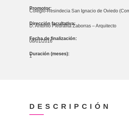
Promotor:
Colegio-Resindecia San Ignacio de Oviedo (Co
Dirección facultativa:
D. Antonio Piedrafita Zaborras – Arquitecto
Fecha de finalización:
08/01/2016
Duración (meses):
1
DESCRIPCIÓN