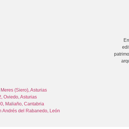
E
edi
patrimo
arqu
Meres (Siero), Asturias
, Oviedo, Asturias
00, Maliaño, Cantabria
San Andrés del Rabanedo, León