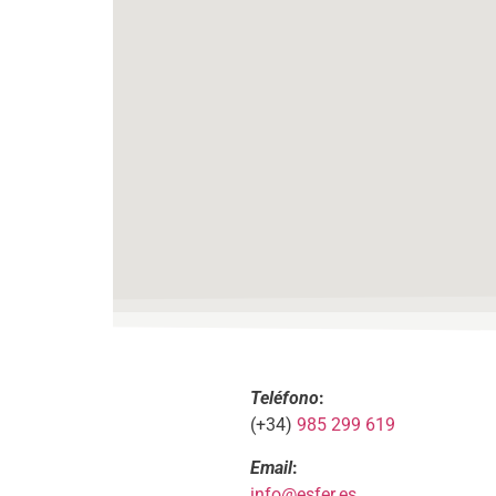
Teléfono
:
(+34)
985 299 619
Email
:
info@esfer.es