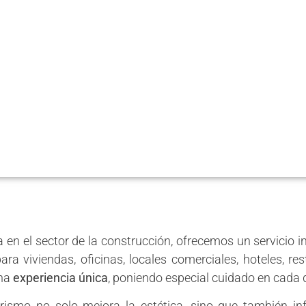
ORISTAS EN
 en el sector de la construcción, ofrecemos un servicio 
ra viviendas, oficinas, locales comerciales, hoteles, re
una
experiencia única
, poniendo especial cuidado en cada d
ismo no solo mejora la estética, sino que también in