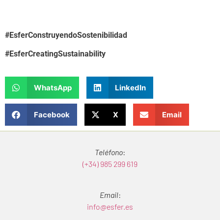
#EsferConstruyendoSostenibilidad
#EsferCreatingSustainability
WhatsApp
LinkedIn
Facebook
X
Email
Teléfono
:
(+34) 985 299 619
Email
:
info@esfer.es