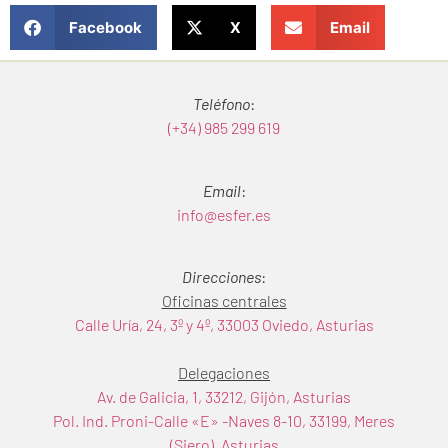
Facebook
X
Email
Teléfono
:
(+34) 985 299 619
Email
:
info@esfer.es
Direcciones
:
Oficinas centrales
Calle Uría, 24, 3º y 4º, 33003 Oviedo, Asturias
Delegaciones
Av. de Galicia, 1, 33212, Gijón, Asturias
Pol. Ind. Proni-Calle «E» -Naves 8-10, 33199, Meres
(Siero), Asturias